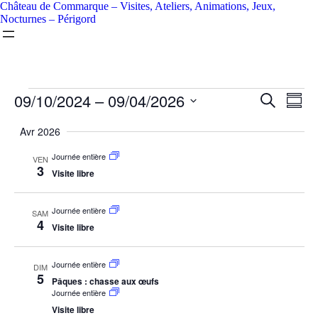
Château de Commarque – Visites, Ateliers, Animations, Jeux,
Nocturnes – Périgord
09/10/2024
 – 
09/04/2026
Recherc
Navi
Recherche
Résum
de
et
Sélectionnez
vues
la
Avr 2026
navigati
Évè
date
de
Journée entière
VEN
3
vues
Visite libre
Évèneme
Journée entière
SAM
4
Visite libre
Journée entière
DIM
5
Pâques : chasse aux œufs
Journée entière
Visite libre