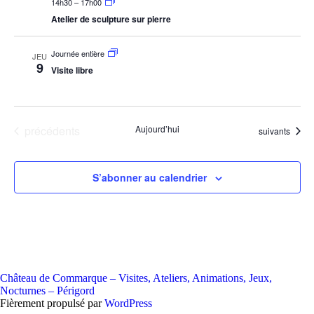
14h30
–
17h00
Atelier de sculpture sur pierre
Journée entière
JEU
9
Visite libre
Évènements
précédents
Aujourd’hui
Évènements
suivants
S’abonner au calendrier
Château de Commarque – Visites, Ateliers, Animations, Jeux,
Nocturnes – Périgord
Fièrement propulsé par
WordPress