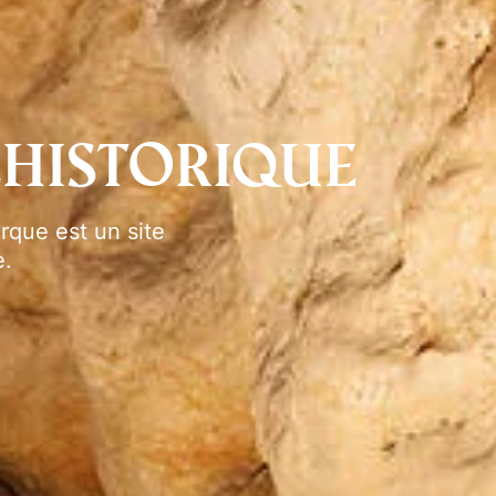
éhistorique
que est un site
e.