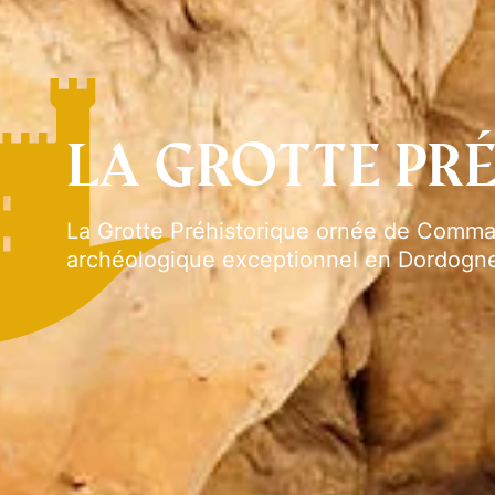
La Grotte Pr
La Grotte Préhistorique ornée de Commar
archéologique exceptionnel en Dordogn