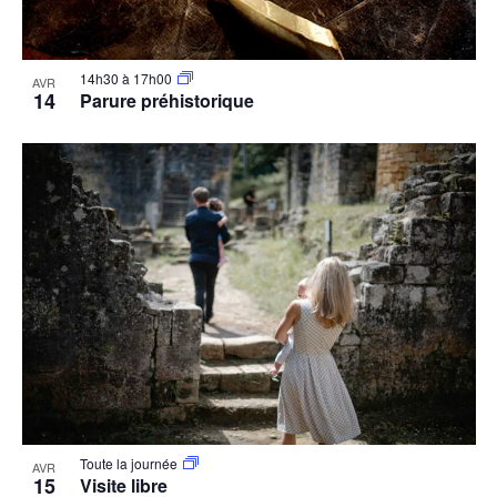
14h30
à
17h00
AVR
14
Parure préhistorique
Toute la journée
AVR
15
Visite libre