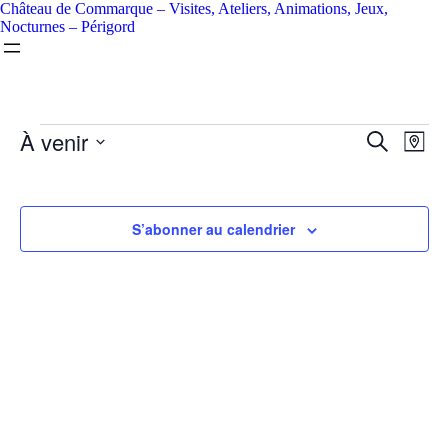
Château de Commarque – Visites, Ateliers, Animations, Jeux,
Nocturnes – Périgord
À venir
Recherc
Navi
Recherche
Plan
de
et
Sélectionnez
vues
la
navigati
Évè
date
de
S’abonner au calendrier
vues
Évèneme