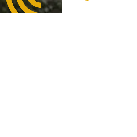
Découvrez le Château
rythme !
Description
Scannez notre audioguide s
l’accueil du site et laissez
Gallienne ! Ce Sociétaire d
transportera depuis la vallé
vous fera découvrir la riche