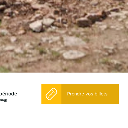
s
période
Prendre vos billets
ning)